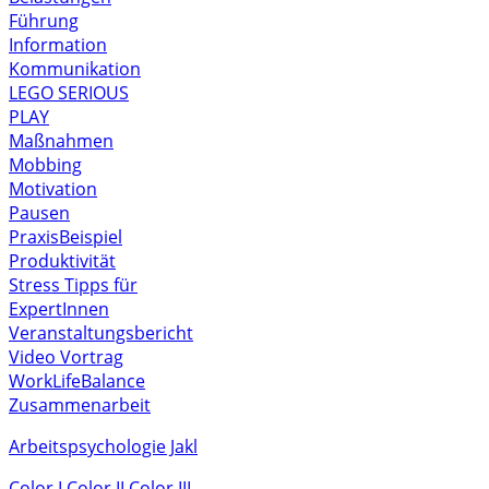
Führung
Information
Kommunikation
LEGO SERIOUS
PLAY
Maßnahmen
Mobbing
Motivation
Pausen
PraxisBeispiel
Produktivität
Stress
Tipps für
ExpertInnen
Veranstaltungsbericht
Video
Vortrag
WorkLifeBalance
Zusammenarbeit
Arbeitspsychologie Jakl
Color I
Color II
Color III