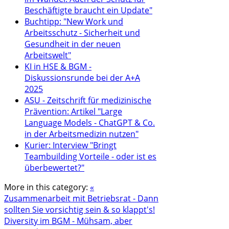
Beschäftigte braucht ein Update"
Buchtipp: "New Work und
Arbeitsschutz - Sicherheit und
Gesundheit in der neuen
Arbeitswelt"
KI in HSE & BGM -
Diskussionsrunde bei der A+A
2025
ASU - Zeitschrift für medizinische
Prävention: Artikel "Large
Language Models - ChatGPT & Co.
in der Arbeitsmedizin nutzen"
Kurier: Interview "Bringt
Teambuilding Vorteile - oder ist es
überbewertet?"
More in this category:
«
Zusammenarbeit mit Betriebsrat - Dann
sollten Sie vorsichtig sein & so klappt's!
Diversity im BGM - Mühsam, aber