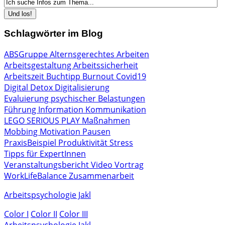
Schlagwörter im Blog
ABSGruppe
Alternsgerechtes Arbeiten
Arbeitsgestaltung
Arbeitssicherheit
Arbeitszeit
Buchtipp
Burnout
Covid19
Digital Detox
Digitalisierung
Evaluierung psychischer Belastungen
Führung
Information
Kommunikation
LEGO SERIOUS PLAY
Maßnahmen
Mobbing
Motivation
Pausen
PraxisBeispiel
Produktivität
Stress
Tipps für ExpertInnen
Veranstaltungsbericht
Video
Vortrag
WorkLifeBalance
Zusammenarbeit
Arbeitspsychologie Jakl
Color I
Color II
Color III