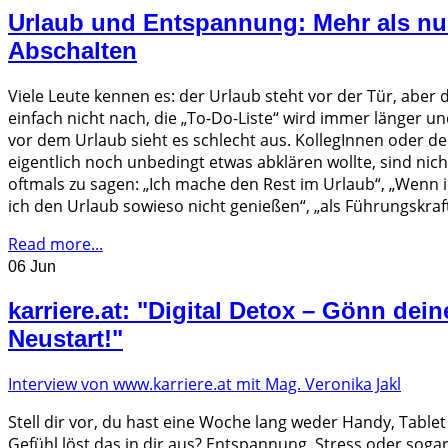
Urlaub und Entspannung: Mehr als nu
Abschalten
Viele Leute kennen es: der Urlaub steht vor der Tür, aber d
einfach nicht nach, die „To-Do-Liste“ wird immer länger u
vor dem Urlaub sieht es schlecht aus. KollegInnen oder d
eigentlich noch unbedingt etwas abklären wollte, sind nic
oftmals zu sagen: „Ich mache den Rest im Urlaub“, „Wenn i
ich den Urlaub sowieso nicht genießen“, „als Führungskraft
Read more...
06 Jun
karriere.at: "Digital Detox – Gönn dei
Neustart!"
Interview von www.karriere.at mit Mag. Veronika Jakl
Stell dir vor, du hast eine Woche lang weder Handy, Table
Gefühl löst das in dir aus? Entspannung, Stress oder sogar