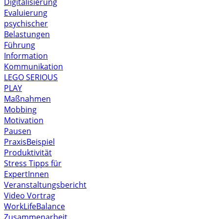
Digitalisierung
Evaluierung
psychischer
Belastungen
Führung
Information
Kommunikation
LEGO SERIOUS
PLAY
Maßnahmen
Mobbing
Motivation
Pausen
PraxisBeispiel
Produktivität
Stress
Tipps für
ExpertInnen
Veranstaltungsbericht
Video
Vortrag
WorkLifeBalance
Zusammenarbeit