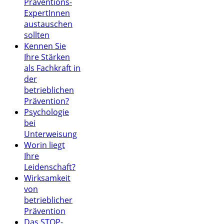
Präventions-
ExpertInnen
austauschen
sollten
Kennen Sie
Ihre Stärken
als Fachkraft in
der
betrieblichen
Prävention?
Psychologie
bei
Unterweisung
Worin liegt
Ihre
Leidenschaft?
Wirksamkeit
von
betrieblicher
Prävention
Das STOP-